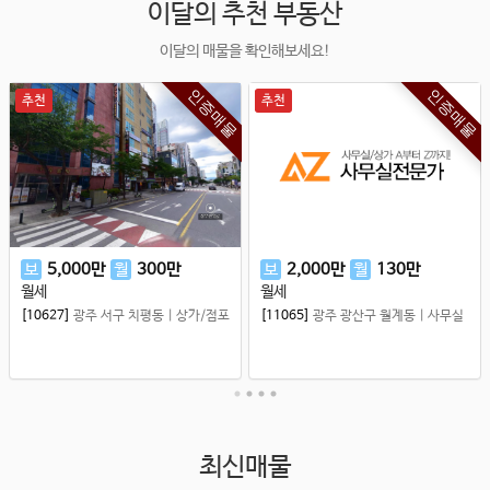
이달의 추천 부동산
이달의 매물을 확인해보세요!
인증매물
인증매물
추천
추천
보
5,000
만
월
300
만
보
2,000
만
월
130
만
월세
월세
[10627]
광주 서구 치평동
|
상가/점포
[11065]
광주 광산구 월계동
|
사무실
최신매물