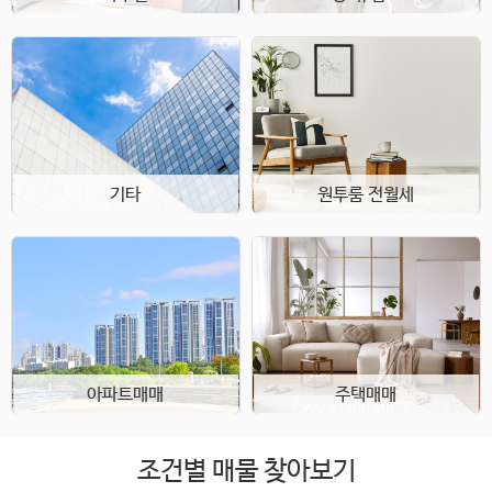
기타
원투룸 전월세
아파트매매
주택매매
조건별 매물 찾아보기