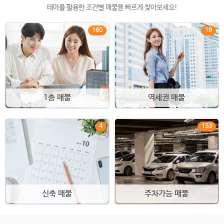
테마를 활용한 조건별 매물을 빠르게 찾아보세요!
160
19
1층 매물
역세권 매물
4
153
신축 매물
주차가능 매물