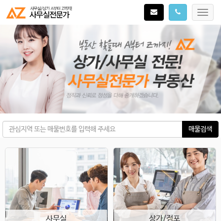
Toggl
navig
매물검색
사무실
상가/점포