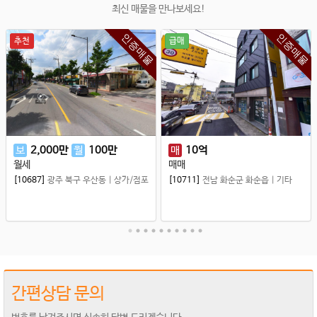
최신 매물을 만나보세요!
인증매물
인증매물
추천
급매
보
2,000
만
월
100
만
매
10
억
월세
매매
[10687]
광주 북구 우산동
|
상가/점포
[10711]
전남 화순군 화순읍
|
기타
간편상담 문의