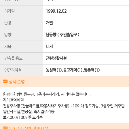
허가일
1999,12,02
난방
개별
방향
남동향 ( 주된출입구 )
지목
대지
건축물 용도
근린생활시설
인근지하철
농성역(1),돌고개역(1),쌍촌역(1)
상세설명
원광대한방병원부근, 1층따봉시래기. 관리비는 없습니다.
지하철역세권
전용주차장(건물바로옆,따봉시래기주차장) : 10여대 정도가능, 3층주인 거주함.
일반사무실,현공실, 즉시입주가능
보2,000/100만원도가능
위치 및 주변 편의시설