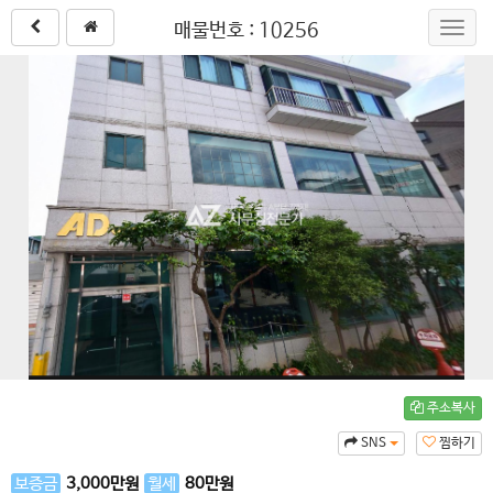
매물번호 : 10256
Toggl
navig
주소복사
SNS
찜하기
보증금
3,000
만원
월세
80
만원