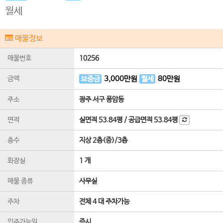
월세
매물정보
매물번호
10256
금액
보증금
3,000
만원
월세
80
만원
주소
광주 서구 풍암동
면적
실면적
53.84평
/
공급면적
53.84평
층수
지상 2층(중)
/
3
층
화장실
1 개
매물 종류
사무실
주차
전체 4 대 주차가능
입주가능일
즉시