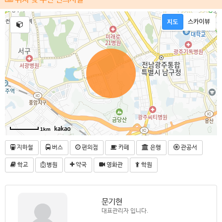
1km
지하철
버스
편의점
카페
은행
관공서
학교
병원
약국
영화관
학원
문기현
대표관리자 입니다.