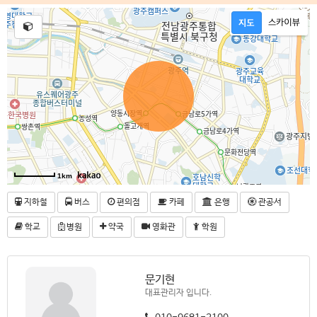
1km
지하철
버스
편의점
카페
은행
관공서
학교
병원
약국
영화관
학원
문기현
대표관리자 입니다.