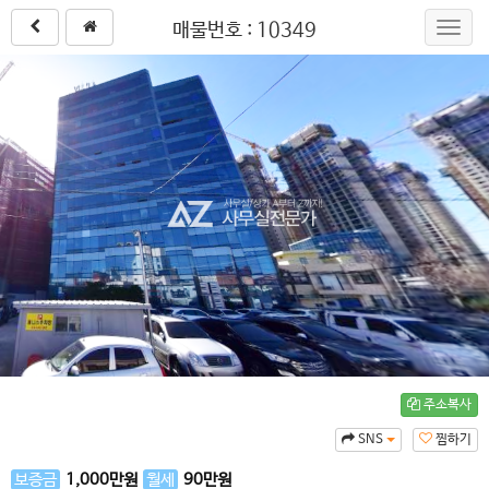
매물번호 : 10349
Toggl
navig
주소복사
SNS
찜하기
보증금
1,000
만원
월세
90
만원