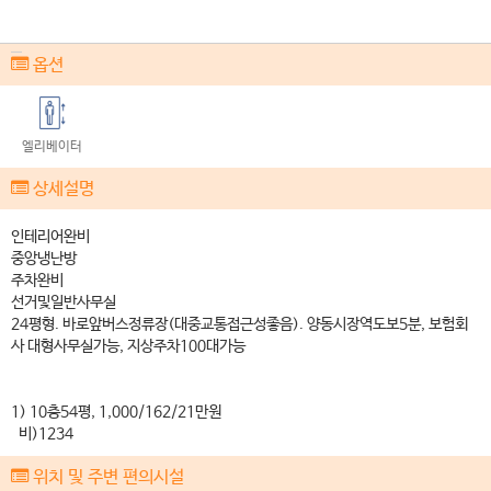
옵션
엘리베이터
상세설명
인테리어완비
중앙냉난방
주차완비
선거및일반사무실
24평형. 바로앞버스정류장(대중교통접근성좋음). 양동시장역도보5분, 보험회
사 대형사무실가능, 지상주차100대가능
1) 10층54평, 1,000/162/21만원
비)1234
위치 및 주변 편의시설