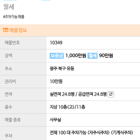
월세
#주차가능 매물
매물정보
매물번호
10349
금액
보증금
1,000
만원
월세
90
만원
주소
광주 북구 유동
관리비
10만원
면적
실면적
24.8평
/
공급면적
24.8평
층수
지상 10층(고)
/
11
층
매물 종류
사무실
전체 100 대 주차가능 (자주식주차) (기계식주차)
주차