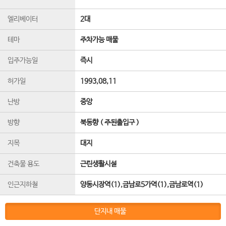
엘리베이터
2
대
테마
주차가능 매물
입주가능일
즉시
허가일
1993,08,11
난방
중앙
방향
북동향 ( 주된출입구 )
지목
대지
건축물 용도
근린생활시설
인근지하철
양동시장역(1),금남로5가역(1),금남로역(1)
단지내 매물