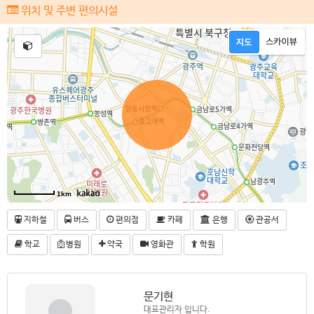
위치 및 주변 편의시설
1km
지하철
버스
편의점
카페
은행
관공서
학교
병원
약국
영화관
학원
문기현
대표관리자 입니다.