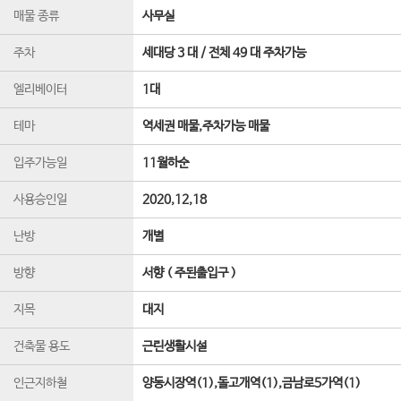
매물 종류
사무실
주차
세대당 3 대 / 전체 49 대 주차가능
엘리베이터
1
대
테마
역세권 매물,주차가능 매물
입주가능일
11월하순
사용승인일
2020,12,18
난방
개별
방향
서향 ( 주된출입구 )
지목
대지
건축물 용도
근린생활시설
인근지하철
양동시장역(1),돌고개역(1),금남로5가역(1)