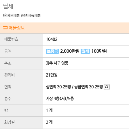
월세
#역세권 매물
#주차가능 매물
매물정보
매물번호
10482
금액
보증금
2,000
만원
월세
100
만원
주소
광주 서구 양동
관리비
21만원
면적
실면적
30.25평
/
공급면적
30.25평
층수
지상 4층(저)
/
5
층
방
1 개
화장실
2 개