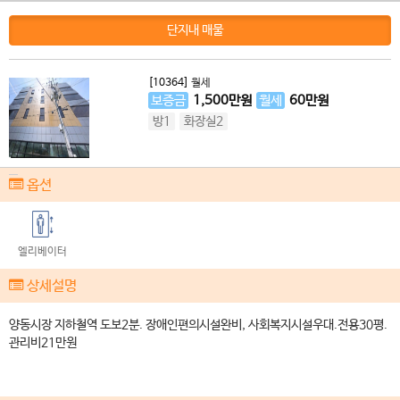
단지내 매물
[10364]
월세
보증금
1,500
만원
월세
60
만원
방1
화장실2
옵션
엘리베이터
상세설명
양동시장 지하철역 도보2분. 장애인편의시설완비, 사회복지시설우대.전용30평.
관리비21만원