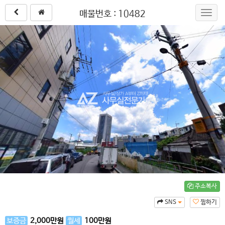
매물번호 : 10482
Toggl
navig
주소복사
SNS
찜하기
보증금
2,000
만원
월세
100
만원