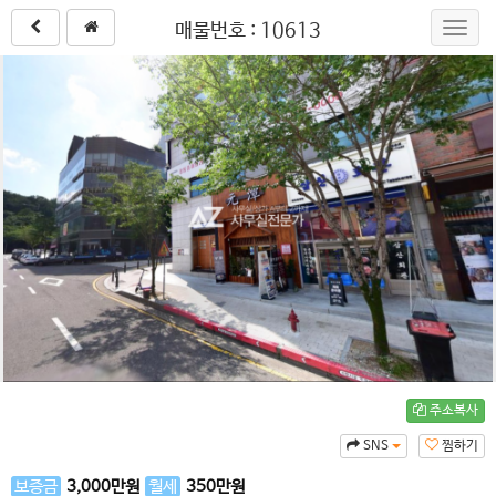
매물번호 : 10613
Toggl
navig
주소복사
SNS
찜하기
보증금
3,000
만원
월세
350
만원