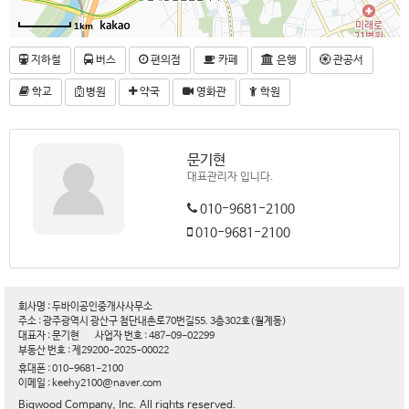
1km
지하철
버스
편의점
카페
은행
관공서
학교
병원
약국
영화관
학원
문기현
대표관리자 입니다.
010-9681-2100
010-9681-2100
회사명 : 두바이공인중개사사무소
주소 : 광주광역시 광산구 첨단내촌로70번길55. 3층302호(월계동)
대표자 : 문기현
사업자 번호 : 487-09-02299
부동산 번호 : 제29200-2025-00022
휴대폰 : 010-9681-2100
이메일 : keehy2100@naver.com
Bigwood Company, Inc. All rights reserved.