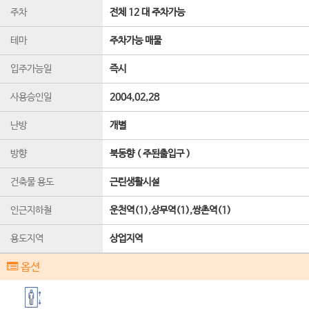
주차
전체 12 대 주차가능
테마
주차가능 매물
입주가능일
즉시
사용승인일
2004,02,28
난방
개별
방향
북동향 ( 주된출입구 )
건축물 용도
근린생활시설
인근지하철
운천역(1),상무역(1),쌍촌역(1)
용도지역
상업지역
옵션