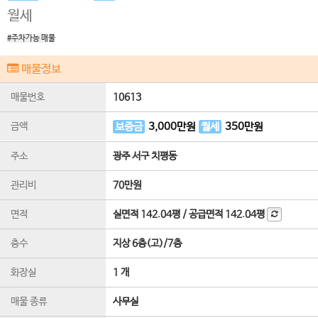
월세
#주차가능 매물
매물정보
매물번호
10613
금액
보증금
3,000
만원
월세
350
만원
주소
광주 서구 치평동
관리비
70만원
면적
실면적
142.04평
/
공급면적
142.04평
층수
지상 6층(고)
/
7
층
화장실
1 개
매물 종류
사무실