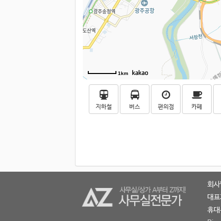
1km
지하철
버스
편의점
카페
회사
대표
휴대폰