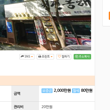
찜하기
주소복사
SNS
프린트
2,000
만원
80
만원
보증금
월세
금액
관리비
20만원