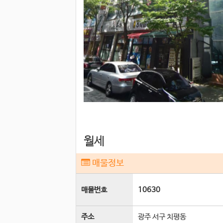
월세
매물정보
매물번호
10630
주소
광주 서구 치평동