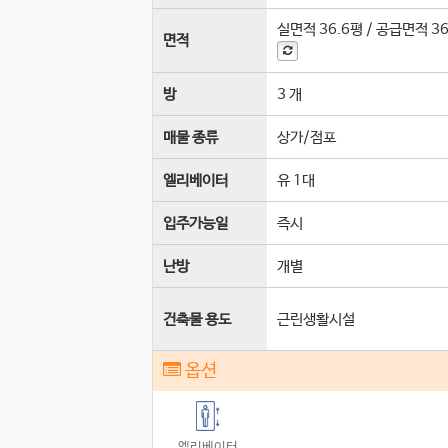
실면적
36.6평
/
공급면적
3
면적
방
3 개
매물 종류
상가/점포
엘리베이터
유 1
대
입주가능일
즉시
난방
개별
건축물 용도
근린생활시설
옵션
엘리베이터