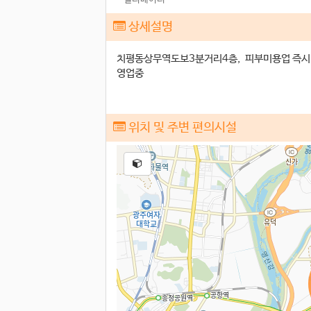
상세설명
치평동상무역도보3분거리4층, 피부미용업 즉시입주
영업중
위치 및 주변 편의시설