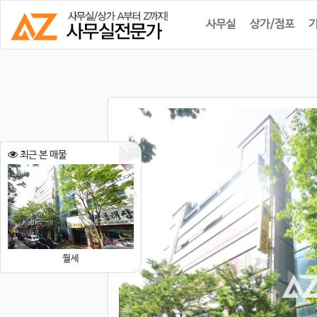
사무실
상가/점포
최근 본 매물
월세