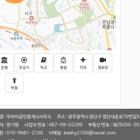
은행
관공서
학교
병원
약국
영화관
학원
명 : 두바이공인중개사사무소
주소 : 광주광역시 광산구 첨단내촌로70번길55
자 : 문기현
사업자 번호 : 487-09-02299
부동산 번호 : 제29200-20
 : 010-9681-2100
이메일 : keehy2100@naver.com