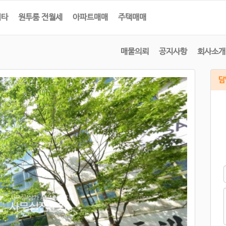
기타
원투룸 전월세
아파트매매
주택매매
매물의뢰
공지사항
회사소개
담