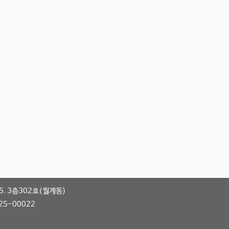
. 3층302호(월계동)
25-00022