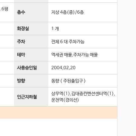
6.6평
층수
지상 4층(중)
/
6
층
화장실
1 개
주차
전체 6 대 주차가능
테마
역세권 매물,주차가능 매물
사용승인일
2004,02,20
방향
동향 ( 주된출입구 )
상무역(1),김대중컨벤션센터역(1),
인근지하철
운천역(경의선)