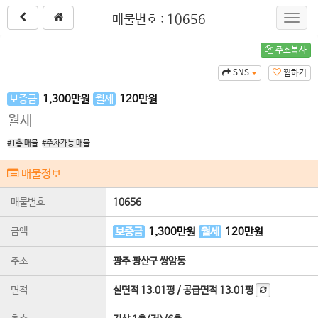
매물번호 : 10656
Toggl
navig
주소복사
SNS
찜하기
보증금
1,300
만원
월세
120
만원
월세
#1층 매물
#주차가능 매물
매물정보
매물번호
10656
금액
보증금
1,300
만원
월세
120
만원
주소
광주 광산구 쌍암동
면적
실면적
13.01평
/
공급면적
13.01평