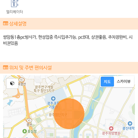
엘리베이터
상세설명
쌍암동1층pc방사가, 현성업중 즉시입주가능, pc8대, 상권좋음, 주차장완비, 시
비권있음
위치 및 주변 편의시설