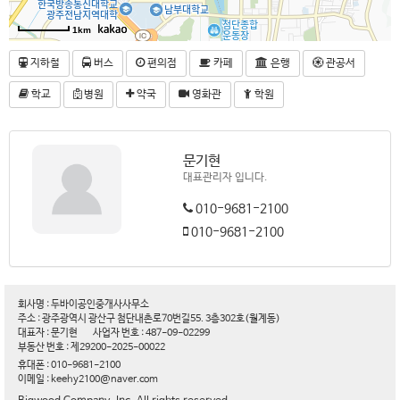
1km
지하철
버스
편의점
카페
은행
관공서
학교
병원
약국
영화관
학원
문기현
대표관리자 입니다.
010-9681-2100
010-9681-2100
회사명 : 두바이공인중개사사무소
주소 : 광주광역시 광산구 첨단내촌로70번길55. 3층302호(월계동)
대표자 : 문기현
사업자 번호 : 487-09-02299
부동산 번호 : 제29200-2025-00022
휴대폰 : 010-9681-2100
이메일 : keehy2100@naver.com