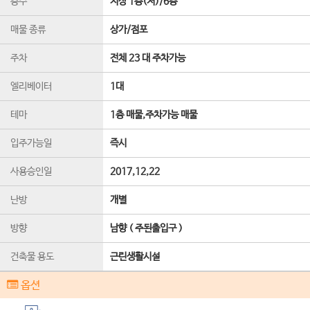
층수
지상 1층(저)
/
6
층
매물 종류
상가/점포
주차
전체 23 대 주차가능
엘리베이터
1
대
테마
1층 매물,주차가능 매물
입주가능일
즉시
사용승인일
2017,12,22
난방
개별
방향
남향 ( 주된출입구 )
건축물 용도
근린생활시설
옵션