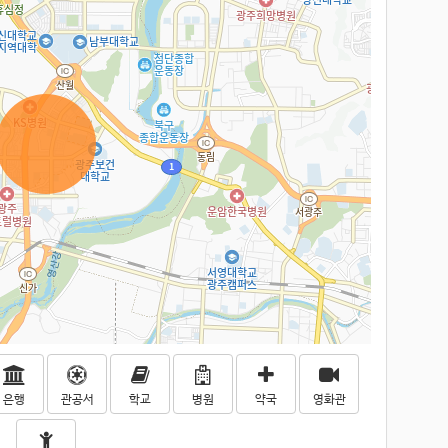
은행
관공서
학교
병원
약국
영화관