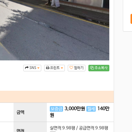
찜하기
주소복사
SNS
프린트
3,000
만원
140
만
보증금
월세
금액
원
실면적
9.98평
/
공급면적
9.98평
면적