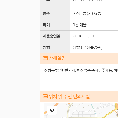
층수
지상 1층(저)
/
2
층
테마
1층 매물
사용승인일
2006,11,30
방향
남향 ( 주된출입구 )
상세설명
신창동부영반찬가게, 현성업중 즉시입주가능, 아
위치 및 주변 편의시설