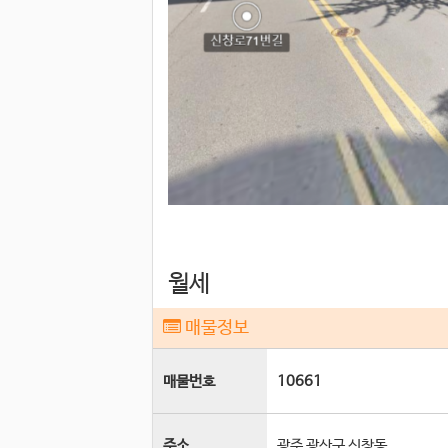
월세
매물정보
매물번호
10661
주소
광주 광산구 신창동