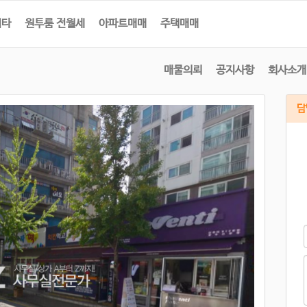
기타
원투룸 전월세
아파트매매
주택매매
매물의뢰
공지사항
회사소개
담