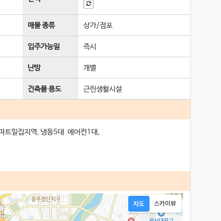
매물 종류
상가/점포
입주가능일
즉시
난방
개별
건축물 용도
근린생활시설
파트밀집지역, 냉동5대 에어컨1대,