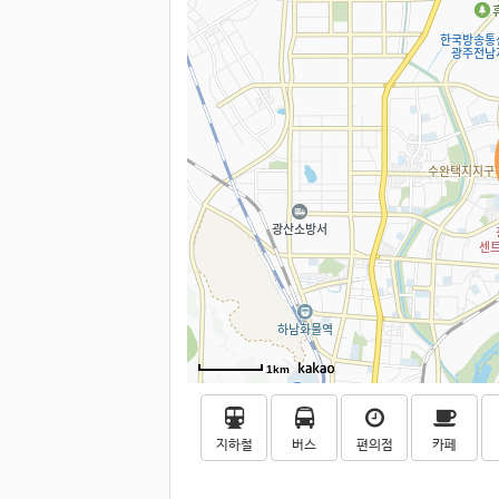
1km
지하철
버스
편의점
카페