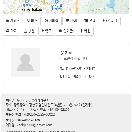
1km
지하철
버스
편의점
카페
은행
관공서
학교
병원
약국
영화관
학원
문기현
대표관리자 입니다.
010-9681-2100
010-9681-2100
회사명 : 두바이공인중개사사무소
주소 : 광주광역시 광산구 첨단내촌로70번길55. 3층302호(월계동)
대표자 : 문기현
사업자 번호 : 487-09-02299
부동산 번호 : 제29200-2025-00022
휴대폰 : 010-9681-2100
이메일 : keehy2100@naver.com