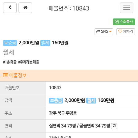
매물번호 : 10843
Toggl
navig
주소복사
SNS
찜하기
보증금
2,000
만원
월세
160
만원
월세
#1층 매물
#주차가능 매물
매물정보
매물번호
10843
금액
보증금
2,000
만원
월세
160
만원
주소
광주 북구 두암동
면적
실면적
34.79평
/
공급면적
34.79평