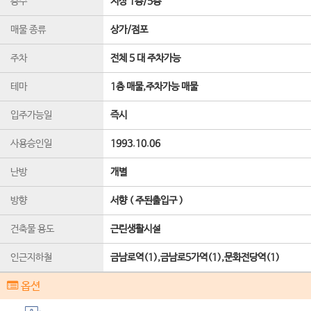
층수
지상 1층
/
5
층
매물 종류
상가/점포
주차
전체 5 대 주차가능
테마
1층 매물,주차가능 매물
입주가능일
즉시
사용승인일
1993.10.06
난방
개별
방향
서향 ( 주된출입구 )
건축물 용도
근린생활시설
인근지하철
금남로역(1),금남로5가역(1),문화전당역(1)
옵션