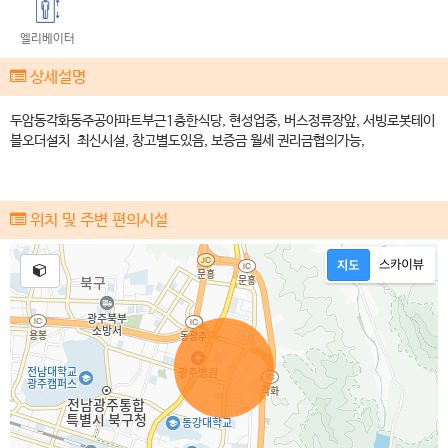
엘리베이터
상세설명
두암동각화동주공아파트부근1층한식당, 현성업중, 버스정류장앞, 서빙로봇테이
블오더설치 최신시설, 창고별도있음, 보증금 월세 권리금협의가능,
위치 및 주변 편의시설