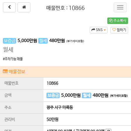
매물번호 : 10866
Toggl
navig
주소복사
SNS
찜하기
보증금
5,000
만원
월세
480
만원
(부가세미포함)
월세
#주차가능 매물
매물정보
매물번호
10866
금액
보증금
5,000
만원
월세
480
만원
(부가세미포함)
주소
광주 서구 마륵동
관리비
50만원