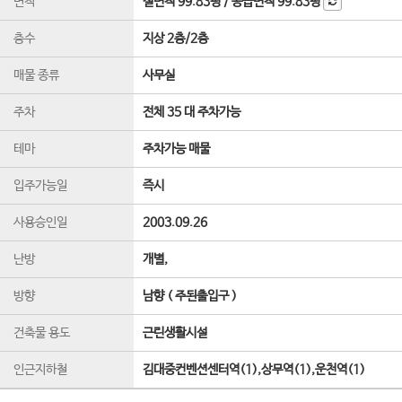
면적
실면적
99.83평
/
공급면적
99.83평
층수
지상 2층
/
2
층
매물 종류
사무실
주차
전체 35 대 주차가능
테마
주차가능 매물
입주가능일
즉시
사용승인일
2003.09.26
난방
개별,
방향
남향 ( 주된출입구 )
건축물 용도
근린생활시설
인근지하철
김대중컨벤션센터역(1),상무역(1),운천역(1)