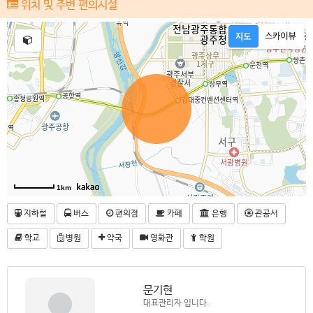
위치 및 주변 편의시설
1km
지하철
버스
편의점
카페
은행
관공서
학교
병원
약국
영화관
학원
문기현
대표관리자 입니다.