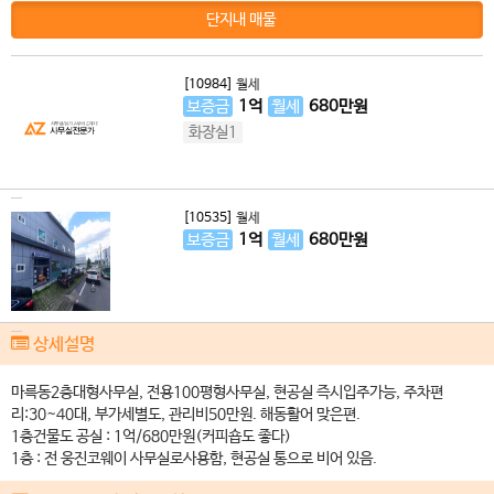
단지내 매물
[10984]
월세
보증금
1
억
월세
680
만원
화장실1
[10535]
월세
보증금
1
억
월세
680
만원
상세설명
마륵동2층대형사무실, 전용100평형사무실, 현공실 즉시입주가능, 주차편
리:30~40대, 부가세별도, 관리비50만원. 해동활어 맞은편.
1층건물도 공실 : 1억/680만원(커피숍도 좋다)
1층 : 전 웅진코웨이 사무실로사용함, 현공실 통으로 비어 있음.