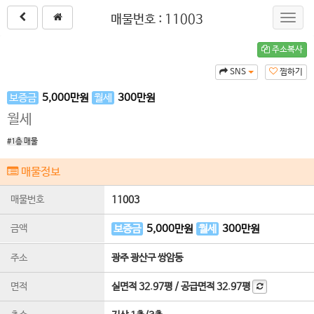
매물번호 : 11003
Toggl
navig
주소복사
SNS
찜하기
보증금
5,000
만원
월세
300
만원
월세
#1층 매물
매물정보
매물번호
11003
금액
보증금
5,000
만원
월세
300
만원
주소
광주 광산구 쌍암동
면적
실면적
32.97평
/
공급면적
32.97평