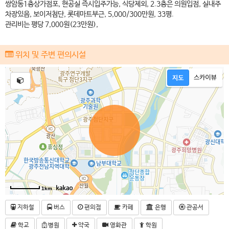
쌍암동1층상가점포, 현공실 즉시입주가능, 식당제외, 2.3층은 의원입점, 실내주
차장있음, 보이저첨단, 롯데마트부근, 5,000/300만원, 33평.
관리비는 평당 7,000원(23만원),
위치 및 주변 편의시설
1km
지하철
버스
편의점
카페
은행
관공서
학교
병원
약국
영화관
학원