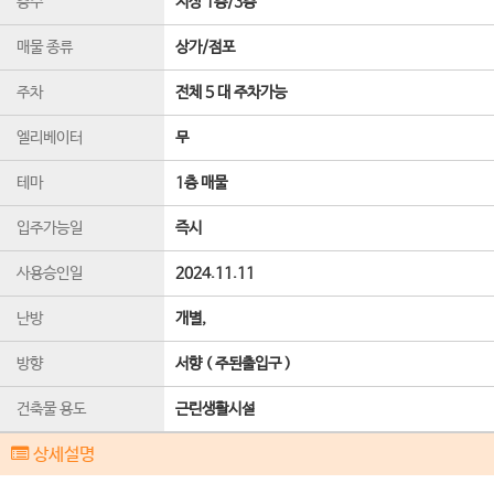
층수
지상 1층
/
3
층
매물 종류
상가/점포
주차
전체 5 대 주차가능
엘리베이터
무
테마
1층 매물
입주가능일
즉시
사용승인일
2024.11.11
난방
개별,
방향
서향 ( 주된출입구 )
건축물 용도
근린생활시설
상세설명