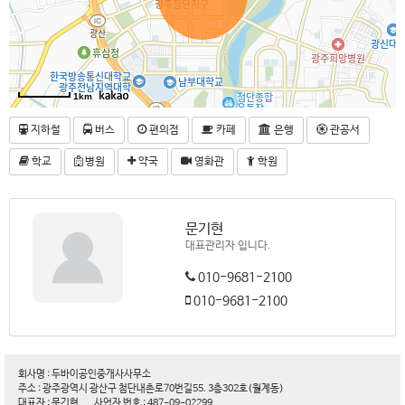
1km
지하철
버스
편의점
카페
은행
관공서
학교
병원
약국
영화관
학원
문기현
대표관리자 입니다.
010-9681-2100
010-9681-2100
회사명 : 두바이공인중개사사무소
주소 : 광주광역시 광산구 첨단내촌로70번길55. 3층302호(월계동)
대표자 : 문기현
사업자 번호 : 487-09-02299