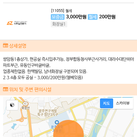
[11055]
월세
보증금
3,000
만원
월세
200
만원
화장실1
상세설명
쌍암동1층상가, 현공실 즉시입주가능, 정부합동청사부근사거리, 대라수대단위아
파트부근, 유동인구바글바글,
업종제한없음. 한맥빌딩, 남녀화장실 구분되여 있음.
2.3.4층 모두 공실 - 3,000/200만원(엘베있음)
위치 및 주변 편의시설