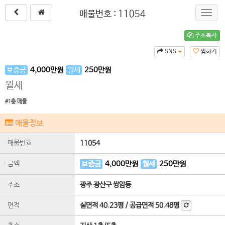
매물번호 : 11054
Toggl
navig
주소복사
SNS
찜하기
보증금
4,000
만원
월세
250
만원
월세
#1층 매물
매물정보
매물번호
11054
금액
보증금
4,000
만원
월세
250
만원
주소
광주 광산구 쌍암동
면적
실면적
40.23평
/
공급면적
50.48평